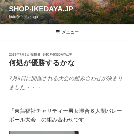
コ
SHOP-IKEDAYA.JP
ン
hideから見たaga
テ
ン
ツ
メニュー
へ
ス
キ
投
2023年7月3日
投稿者:
SHOP-IKEDAYA.JP
稿
ッ
何処が優勝するかな
日:
プ
7月9日に開催される大会の組み合わせが決まり
ました・・・
「東蒲福祉チャリティー男女混合６人制バレー
ボール大会」の組み合わせです