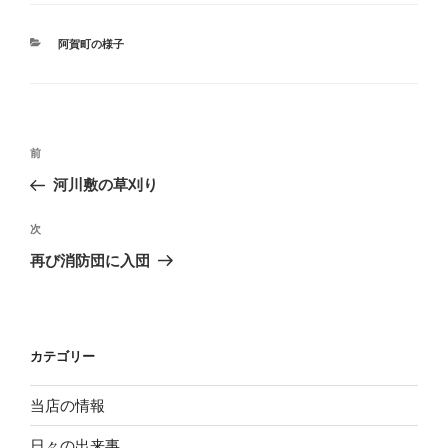
カ
阿賀町の様子
テ
ゴ
リ
ー
投
過
前
稿
去
河川敷の草刈り
ナ
の
ビ
投
次
次
稿
ゲ
の
再び消防団に入団
投
ー
稿
シ
ョ
カテゴリー
ン
当店の情報
日々の出来事