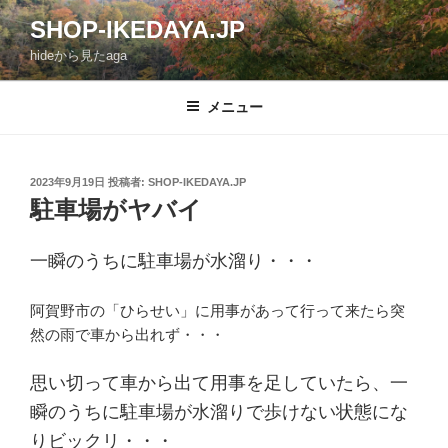
コ
SHOP-IKEDAYA.JP
ン
hideから見たaga
テ
ン
ツ
メニュー
へ
ス
キ
投
2023年9月19日
投稿者:
SHOP-IKEDAYA.JP
稿
ッ
駐車場がヤバイ
日:
プ
一瞬のうちに駐車場が水溜り・・・
阿賀野市の「ひらせい」に用事があって行って来たら突
然の雨で車から出れず・・・
思い切って車から出て用事を足していたら、一
瞬のうちに駐車場が水溜りで歩けない状態にな
りビックリ・・・