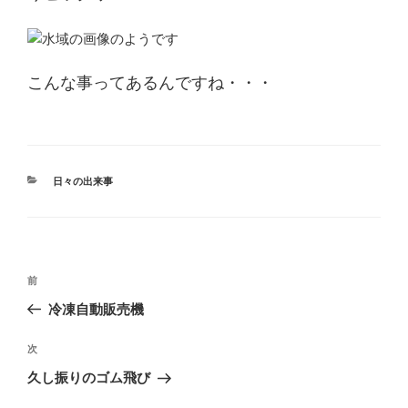
こんな事ってあるんですね・・・
カ
日々の出来事
テ
ゴ
リ
ー
投
過
前
稿
去
冷凍自動販売機
ナ
の
ビ
投
次
次
稿
ゲ
の
久し振りのゴム飛び
投
ー