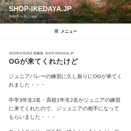
コ
SHOP-IKEDAYA.JP
ン
hideから見たaga
テ
ン
ツ
メニュー
へ
ス
キ
投
2023年10月28日
投稿者:
SHOP-IKEDAYA.JP
稿
ッ
OGが来てくれたけど
日:
プ
ジュニアバレーの練習に久し振りにOGが来てく
れました・・・
中学3年生2名・高校1年生2名がジュニアの練習
に来てくれたので、ジッュニアの相手になって
もらいました・・・