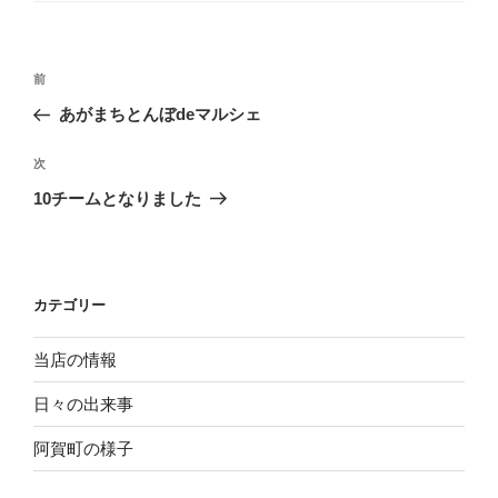
リ
ー
投
過
前
稿
去
あがまちとんぼdeマルシェ
ナ
の
ビ
投
次
次
稿
ゲ
の
10チームとなりました
投
ー
稿
シ
ョ
カテゴリー
ン
当店の情報
日々の出来事
阿賀町の様子