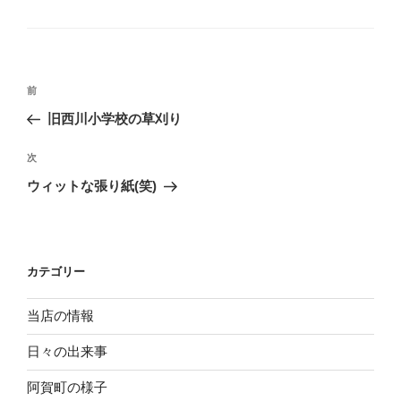
テ
ゴ
リ
ー
投
過
前
稿
去
旧西川小学校の草刈り
ナ
の
ビ
投
次
次
稿
ゲ
の
ウィットな張り紙(笑)
投
ー
稿
シ
ョ
カテゴリー
ン
当店の情報
日々の出来事
阿賀町の様子