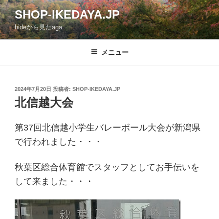
コ
SHOP-IKEDAYA.JP
ン
hideから見たaga
テ
ン
ツ
メニュー
へ
ス
キ
投
2024年7月20日
投稿者:
SHOP-IKEDAYA.JP
稿
ッ
北信越大会
日:
プ
第37回北信越小学生バレーボール大会が新潟県
で行われました・・・
秋葉区総合体育館でスタッフとしてお手伝いを
して来ました・・・