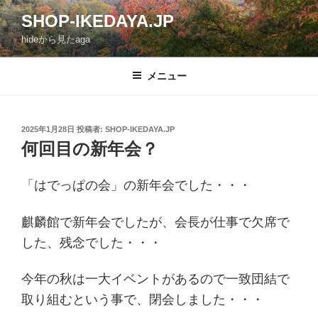
コ
SHOP-IKEDAYA.JP
ン
hideから見たaga
テ
ン
ツ
メニュー
へ
ス
キ
投
2025年1月28日
投稿者:
SHOP-IKEDAYA.JP
稿
ッ
何回目の新年会？
日:
プ
「はでっぱの会」の新年会でした・・・
麒麟館で新年会でしたが、会長が仕事で欠席で
した、残念でした・・・
今年の秋は一大イベントがあるので一致団結で
取り組むという事で、閉会しました・・・