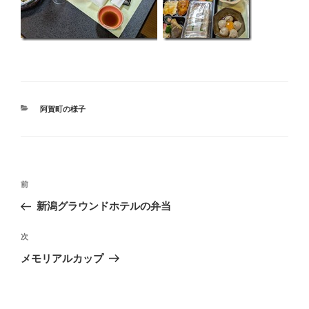
カ
阿賀町の様子
テ
ゴ
リ
ー
投
過
前
稿
去
新潟グラウンドホテルの弁当
ナ
の
ビ
投
次
次
稿
ゲ
の
メモリアルカップ
投
ー
稿
シ