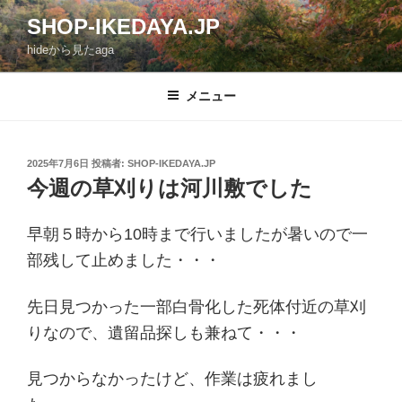
コ
SHOP-IKEDAYA.JP
ン
hideから見たaga
テ
ン
ツ
メニュー
へ
ス
キ
投
2025年7月6日
投稿者:
SHOP-IKEDAYA.JP
稿
ッ
今週の草刈りは河川敷でした
日:
プ
早朝５時から10時まで行いましたが暑いので一
部残して止めました・・・
先日見つかった一部白骨化した死体付近の草刈
りなので、遺留品探しも兼ねて・・・
見つからなかったけど、作業は疲れまし