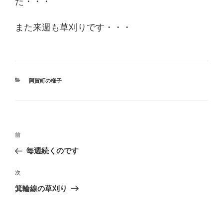
た・・・
また来週も草刈りです・・・
カ
阿賀町の様子
テ
ゴ
リ
ー
投
過
前
稿
去
毎週続くのです
ナ
の
ビ
投
次
次
稿
ゲ
の
箕輪線の草刈り
投
ー
稿
シ