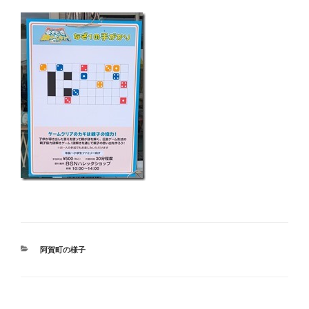
カ
阿賀町の様子
テ
ゴ
リ
ー