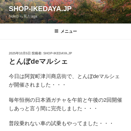
コ
SHOP-IKEDAYA.JP
ン
hideから見たaga
テ
ン
ツ
メニュー
へ
ス
キ
投
2025年10月5日
投稿者:
SHOP-IKEDAYA.JP
稿
ッ
とんぼdeマルシェ
日:
プ
今日は阿賀町津川商店街で、とんぼdeマルシェ
が開催されました・・・
毎年恒例の日本酒ガチャを午前と午後の2回開催
しあっと言う間に完売しました・・・
普段乗れない車の試乗もやってました・・・