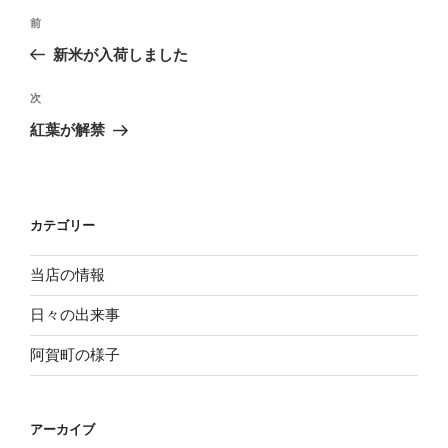
投
過
前
稿
去
新米が入荷しました
ナ
の
ビ
投
次
次
稿
ゲ
の
紅葉が解禁
投
ー
稿
シ
ョ
カテゴリー
ン
当店の情報
日々の出来事
阿賀町の様子
アーカイブ