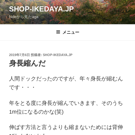
コ
SHOP-IKEDAYA.JP
ン
hideから見たaga
テ
ン
ツ
メニュー
へ
ス
キ
投
2019年7月6日
投稿者:
SHOP-IKEDAYA.JP
稿
ッ
身長縮んだ
日:
プ
人間ドックだったのですが、年々身長が縮むん
です・・・
年をとる度に身長が縮んでいきます、そのうち
1m位になるのかな(笑)
伸ばす方法と言うよりも縮まないためには背伸