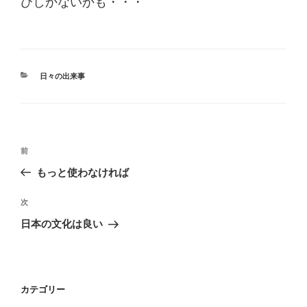
びしかないかも・・・
カ
日々の出来事
テ
ゴ
リ
ー
投
過
前
稿
去
もっと使わなければ
ナ
の
ビ
投
次
次
稿
ゲ
の
日本の文化は良い
投
ー
稿
シ
ョ
カテゴリー
ン