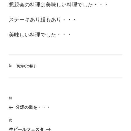
懇親会の料理は美味しい料理でした・・・
ステーキあり鰻もあり・・・
美味しい料理でした・・・
カ
阿賀町の様子
テ
ゴ
リ
ー
投
過
前
稿
去
分煙の道を・・・
ナ
の
ビ
投
次
次
稿
ゲ
の
生ビールフェスタ