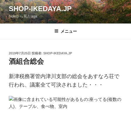
コ
SHOP-IKEDAYA.JP
ン
hideから見たaga
テ
ン
ツ
メニュー
へ
ス
キ
投
2019年7月25日
投稿者:
SHOP-IKEDAYA.JP
稿
ッ
酒組合総会
日:
プ
新津税務署管内津川支部の総会をあすなろ荘で
行われ、議案全て可決されました・・・