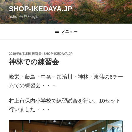
コ
SHOP-IKEDAYA.JP
ン
hideから見たaga
テ
ン
ツ
メニュー
へ
ス
キ
投
2019年9月15日
投稿者:
SHOP-IKEDAYA.JP
稿
ッ
神林での練習会
日:
プ
峰栄・藤島・中条・加治川・神林・東蒲の6チー
ムでの練習会・・・
村上市保内小学校で練習試合を行い、10セット
行いました・・・