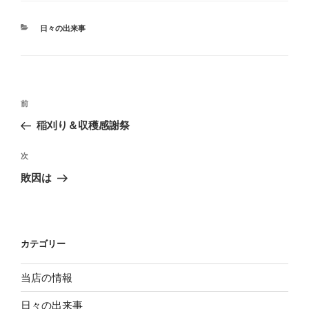
カ
日々の出来事
テ
ゴ
リ
ー
投
過
前
稿
去
稲刈り＆収穫感謝祭
ナ
の
ビ
投
次
次
稿
ゲ
の
敗因は
投
ー
稿
シ
ョ
カテゴリー
ン
当店の情報
日々の出来事