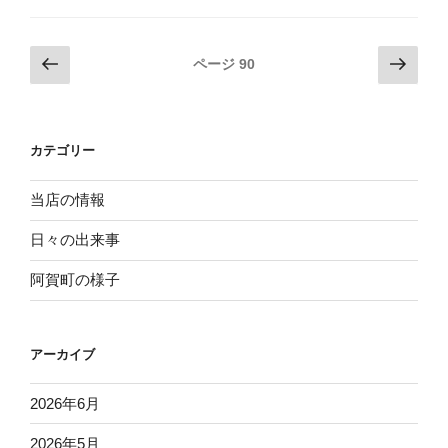
検
討”
投
前
次
ページ
90
の
の
の
稿
ペ
ペ
ナ
ー
ー
ビ
カテゴリー
ジ
ジ
ゲ
ー
当店の情報
シ
日々の出来事
ョ
阿賀町の様子
ン
アーカイブ
2026年6月
2026年5月