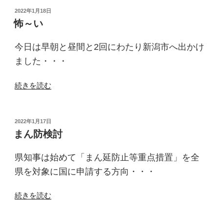
凄
投
2022年1月18日
稿
く
怖～い
日:
な
い？”
今日は早朝と昼間と2回にわたり新潟市へ出かけ
の
ました・・・
“怖
続きを読む
～
い”
の
投
2022年1月17日
稿
まん防検討
日:
県知事は始めて「まん延防止等重点措置」を全
県を対象に国に申請する方向・・・
“ま
続きを読む
ん
防