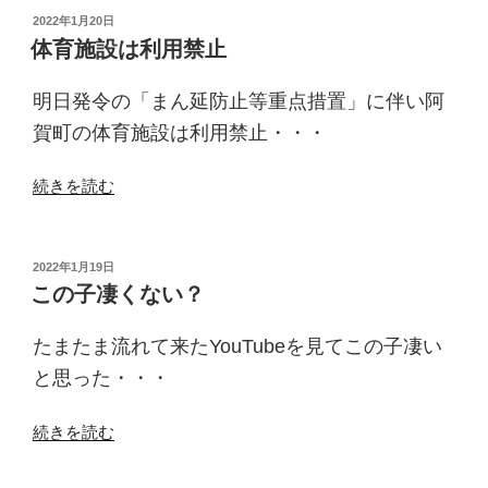
止
投
2022年1月20日
稿
決
体育施設は利用禁止
日:
定”
の
明日発令の「まん延防止等重点措置」に伴い阿
賀町の体育施設は利用禁止・・・
“体
続きを読む
育
施
設
投
2022年1月19日
稿
は
この子凄くない？
日:
利
用
たまたま流れて来たYouTubeを見てこの子凄い
禁
と思った・・・
止”
の
“こ
続きを読む
の
子