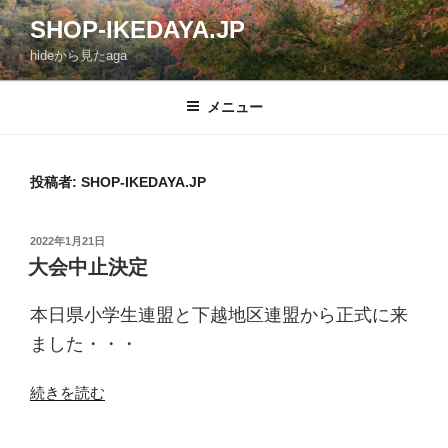
コ
SHOP-IKEDAYA.JP
ン
hideから見たaga
テ
ン
ツ
メニュー
へ
ス
キ
投稿者:
SHOP-IKEDAYA.JP
ッ
プ
投
2022年1月21日
稿
大会中止決定
日:
本日県小学生連盟と下越地区連盟から正式に来
ました・・・
“大
続きを読む
会
中