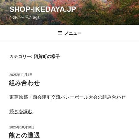
コ
SHOP-IKEDAYA.JP
ン
hideから見たaga
テ
ン
ツ
メニュー
へ
ス
キ
カテゴリー: 阿賀町の様子
ッ
プ
投
2025年11月4日
稿
組み合わせ
日:
東蒲原郡・西会津町交流バレーボール大会の組み合わせ
“組
続きを読む
み
合
投
2025年10月30日
わ
稿
熊との遭遇
日: