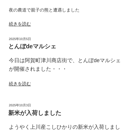
せ”
の
夜の農道で親子の熊と遭遇しました
“熊
続きを読む
と
の
投
2025年10月5日
遭
稿
とんぼdeマルシェ
日:
遇”
の
今日は阿賀町津川商店街で、とんぼdeマルシェ
が開催されました・・・
“と
続きを読む
ん
ぼ
de
投
2025年10月3日
稿
マ
新米が入荷しました
日:
ル
シ
ようやく上川産こしひかりの新米が入荷しまし