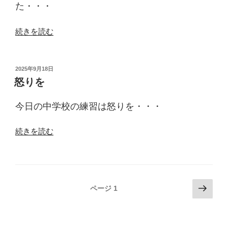
ェ”
た・・・
の
“新
続きを読む
米
が
入
投
2025年9月18日
稿
荷
怒りを
日:
し
ま
今日の中学校の練習は怒りを・・・
し
た”
“怒
続きを読む
の
り
を”
の
投
次
ページ
1
の
稿
ペ
ナ
ー