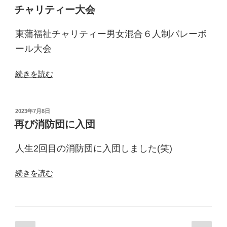
稿
化
チャリティー大会
日:
練
習”
東蒲福祉チャリティー男女混合６人制バレーボ
の
ール大会
“チ
続きを読む
ャ
リ
テ
投
2023年7月8日
稿
ィ
再び消防団に入団
日:
ー
大
人生2回目の消防団に入団しました(笑)
会”
の
“再
続きを読む
び
消
防
団