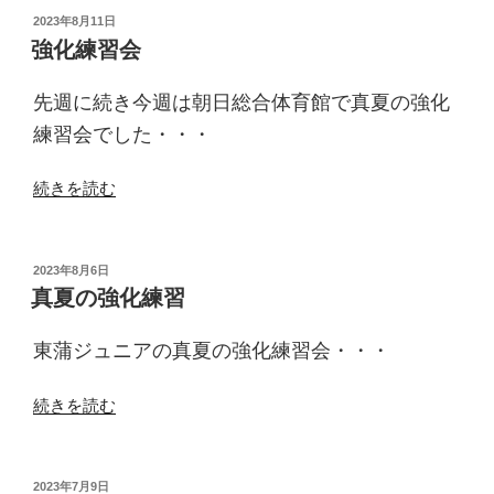
と
投
2023年8月11日
稿
上
強化練習会
日:
川
ふ
先週に続き今週は朝日総合体育館で真夏の強化
れ
練習会でした・・・
あ
い
“強
続きを読む
祭
化
り”
練
の
習
投
2023年8月6日
稿
会”
真夏の強化練習
日:
の
東蒲ジュニアの真夏の強化練習会・・・
“真
続きを読む
夏
の
強
投
2023年7月9日