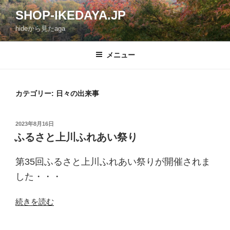
コ
SHOP-IKEDAYA.JP
ン
hideから見たaga
テ
ン
ツ
メニュー
へ
ス
キ
カテゴリー: 日々の出来事
ッ
プ
投
2023年8月16日
稿
ふるさと上川ふれあい祭り
日:
第35回ふるさと上川ふれあい祭りが開催されま
した・・・
“ふ
続きを読む
る
さ