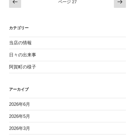
投
前
次
ページ
27
に
の
の
稿
入
ペ
ペ
ナ
団”
ー
ー
ビ
の
カテゴリー
ジ
ジ
ゲ
ー
当店の情報
シ
日々の出来事
ョ
阿賀町の様子
ン
アーカイブ
2026年6月
2026年5月
2026年3月