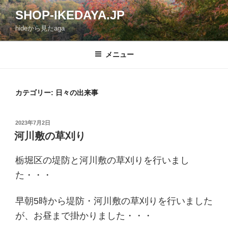
コ
SHOP-IKEDAYA.JP
ン
hideから見たaga
テ
ン
ツ
メニュー
へ
ス
キ
カテゴリー: 日々の出来事
ッ
プ
投
2023年7月2日
稿
河川敷の草刈り
日:
栃堀区の堤防と河川敷の草刈りを行いまし
た・・・
早朝5時から堤防・河川敷の草刈りを行いました
が、お昼まで掛かりました・・・