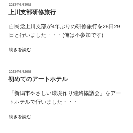
投
2023年6月30日
稿
上川支部研修旅行
日:
自民党上川支部が4年ぶりの研修旅行を28日29
日と行いました・・・
(俺は不参加です)
“上
続きを読む
川
支
部
投
2023年6月26日
稿
研
初めてのアートホテル
日:
修
旅
「新潟市やさしい環境作り連絡協議会」をアー
行”
トホテルで行いました・・・
の
“初
続きを読む
め
て