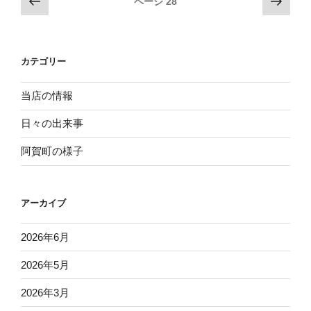
前
次
ページ
28
な
の
の
稿
い
ペ
ペ
ナ
(笑)”
ー
ー
ビ
の
カテゴリー
ジ
ジ
ゲ
ー
当店の情報
シ
日々の出来事
ョ
阿賀町の様子
ン
アーカイブ
2026年6月
2026年5月
2026年3月