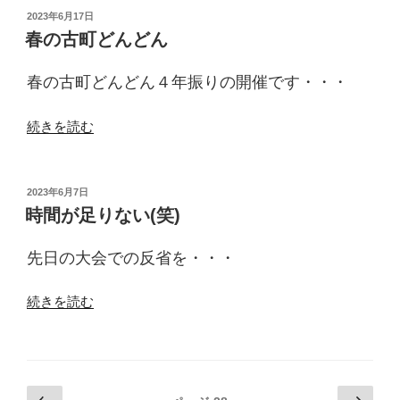
の
投
2023年6月17日
稿
ア
春の古町どんどん
日:
ー
ト
春の古町どんどん４年振りの開催です・・・
ホ
テ
“春
続きを読む
ル”
の
の
古
町
投
2023年6月7日
稿
ど
時間が足りない(笑)
日:
ん
ど
先日の大会での反省を・・・
ん”
の
“時
続きを読む
間
が
足
り
投