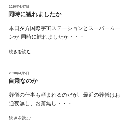
が
投
2020年4月7日
稿
ね”
同時に観れましたか
日:
の
本日夕方国際宇宙ステーションとスーパームー
ンが 同時に観れましたか・・・
“同
続きを読む
時
に
観
投
2020年4月5日
稿
れ
自粛なのか
日:
ま
し
葬儀の仕事も頼まれるのだが、最近の葬儀はお
た
通夜無し、お斎無し・・・
か”
の
“自
続きを読む
粛
な