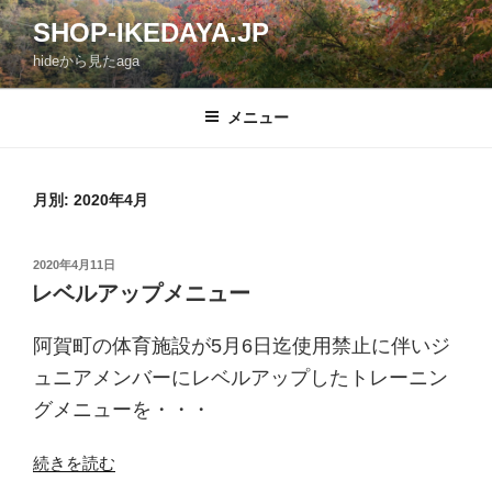
コ
SHOP-IKEDAYA.JP
ン
hideから見たaga
テ
ン
ツ
メニュー
へ
ス
キ
月別: 2020年4月
ッ
プ
投
2020年4月11日
稿
レベルアップメニュー
日:
阿賀町の体育施設が5月6日迄使用禁止に伴いジ
ュニアメンバーにレベルアップしたトレーニン
グメニューを・・・
“レ
続きを読む
ベ