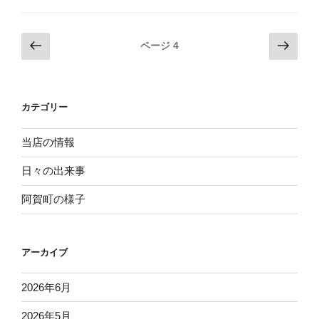
の
か”
投
前
次
ページ
4
の
の
の
稿
ペ
ペ
ナ
ー
ー
ビ
カテゴリー
ジ
ジ
ゲ
ー
当店の情報
シ
日々の出来事
ョ
阿賀町の様子
ン
アーカイブ
2026年6月
2026年5月