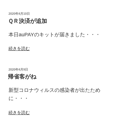
ル
ア
投
2020年4月10日
稿
ッ
ＱＲ決済が追加
日:
プ
メ
本日auPAYのキットが届きました・・・
ニ
ュ
“Ｑ
続きを読む
ー”
Ｒ
の
決
済
投
2020年4月9日
稿
が
帰省客がね
日:
追
加”
新型コロナウィルスの感染者が出たため
の
に・・・
“帰
続きを読む
省
客