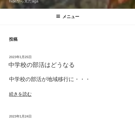
hideから見たaga
メニュー
投稿
投
2023年1月25日
稿
中学校の部活はどうなる
日:
中学校の部活が地域移行に・・・
“中
続きを読む
学
校
の
投
2023年1月24日
稿
部
日:
活