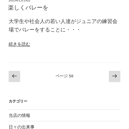
投
2023年1月14日
稿
新
楽しくバレーを
日:
年
会”
大学生や社会人の若い人達がジュニアの練習会
の
場でバレーをすることに・・・
“楽
続きを読む
し
く
バ
レ
投
前
次
ページ
58
ー
の
の
稿
を”
ペ
ペ
ナ
の
ー
ー
ビ
カテゴリー
ジ
ジ
ゲ
ー
当店の情報
シ
日々の出来事