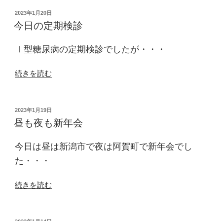
は
投
2023年1月20日
ど
稿
今日の定期検診
う
日:
な
Ⅰ型糖尿病の定期検診でしたが・・・
る”
の
“今
続きを読む
日
の
定
投
2023年1月19日
稿
期
昼も夜も新年会
日:
検
診”
今日は昼は新潟市で夜は阿賀町で新年会でし
の
た・・・
“昼
続きを読む
も
夜
も