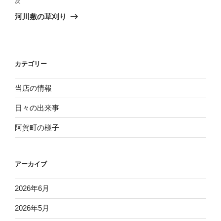
ビ
投
次
次
稿
ゲ
の
河川敷の草刈り
投
ー
稿
シ
ョ
カテゴリー
ン
当店の情報
日々の出来事
阿賀町の様子
アーカイブ
2026年6月
2026年5月