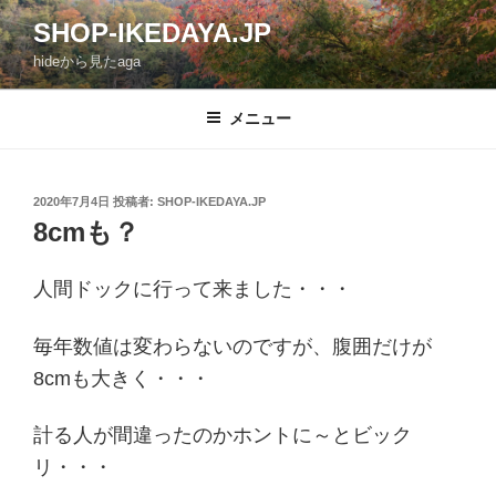
コ
SHOP-IKEDAYA.JP
ン
hideから見たaga
テ
ン
ツ
メニュー
へ
ス
キ
投
2020年7月4日
投稿者:
SHOP-IKEDAYA.JP
稿
ッ
8cmも？
日:
プ
人間ドックに行って来ました・・・
毎年数値は変わらないのですが、腹囲だけが
8cmも大きく・・・
計る人が間違ったのかホントに～とビック
リ・・・