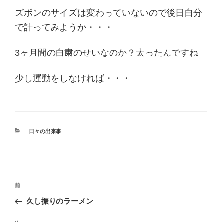
ズボンのサイズは変わっていないので後日自分
で計ってみようか・・・
3ヶ月間の自粛のせいなのか？太ったんですね
少し運動をしなければ・・・
カ
日々の出来事
テ
ゴ
リ
ー
投
過
前
稿
去
久し振りのラーメン
ナ
の