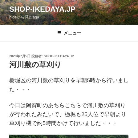
コ
SHOP-IKEDAYA.JP
ン
hideから見たaga
テ
ン
ツ
メニュー
へ
ス
キ
投
2020年7月5日
投稿者:
SHOP-IKEDAYA.JP
稿
ッ
河川敷の草刈り
日:
プ
栃堀区の河川敷の草刈りを早朝5時から行いまし
た・・・
今日は阿賀町のあちらこちらで河川敷の草刈り
が行われたみたいで、栃堀も25人位で早朝より
草刈り機で約5時間かけて行いました・・・