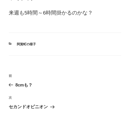
来週も5時間～6時間掛かるのかな？
カ
阿賀町の様子
テ
ゴ
リ
ー
投
過
前
稿
去
8cmも？
ナ
の
ビ
投
次
次
稿
ゲ
の
セカンドオピニオン
投
ー
稿
シ
ョ