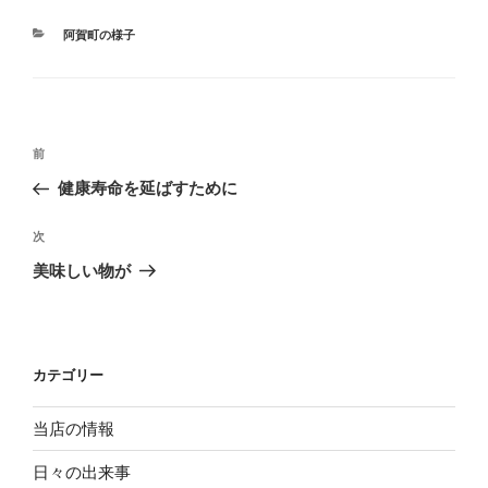
カ
阿賀町の様子
テ
ゴ
リ
ー
投
過
前
稿
去
健康寿命を延ばすために
ナ
の
ビ
投
次
次
稿
ゲ
の
美味しい物が
投
ー
稿
シ
ョ
カテゴリー
ン
当店の情報
日々の出来事