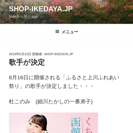
コ
SHOP-IKEDAYA.JP
ン
hideから見たaga
テ
ン
ツ
メニュー
へ
ス
キ
投
2019年5月22日
投稿者:
SHOP-IKEDAYA.JP
稿
ッ
歌手が決定
日:
プ
8月16日に開催される「ふるさと上川ふれあい
祭り」の歌手が決定しました・・・
杜このみ (細川たかしの一番弟子)