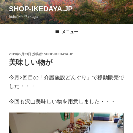
コ
SHOP-IKEDAYA.JP
ン
hideから見たaga
テ
ン
ツ
メニュー
へ
ス
キ
投
2019年5月23日
投稿者:
SHOP-IKEDAYA.JP
稿
ッ
美味しい物が
日:
プ
今月2回目の「介護施設どんぐり」で移動販売で
した・・・
今回も沢山美味しい物を用意しました・・・