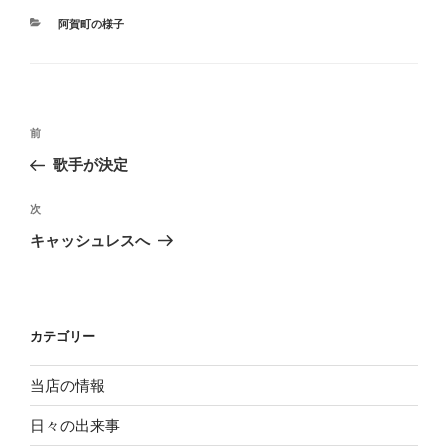
カ
阿賀町の様子
テ
ゴ
リ
ー
投
過
前
稿
去
歌手が決定
ナ
の
ビ
投
次
次
稿
ゲ
の
キャッシュレスへ
投
ー
稿
シ
ョ
カテゴリー
ン
当店の情報
日々の出来事