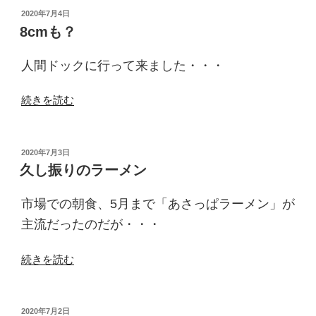
の
投
2020年7月4日
稿
草
8cmも？
日:
刈
り”
人間ドックに行って来ました・・・
の
“8cm
続きを読む
も？”
の
投
2020年7月3日
稿
久し振りのラーメン
日:
市場での朝食、5月まで「あさっぱラーメン」が
主流だったのだが・・・
“久
続きを読む
し
振
り
投
2020年7月2日