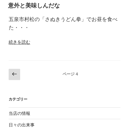
稿
の
意外と美味しんだな
日:
ラ
ー
五泉市村松の「さぬきうどん拳」でお昼を食べ
メ
た・・・
ン”
の
“意
続きを読む
外
と
美
味
投
前
ページ
4
し
の
稿
ん
ペ
ナ
だ
ー
ビ
な”
カテゴリー
ジ
の
ゲ
ー
当店の情報
シ
日々の出来事