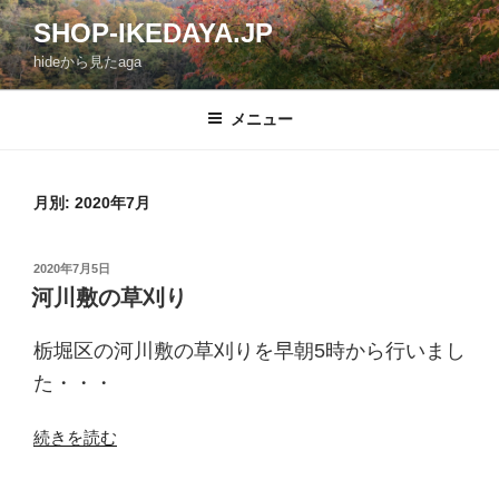
コ
SHOP-IKEDAYA.JP
ン
hideから見たaga
テ
ン
ツ
メニュー
へ
ス
キ
月別: 2020年7月
ッ
プ
投
2020年7月5日
稿
河川敷の草刈り
日:
栃堀区の河川敷の草刈りを早朝5時から行いまし
た・・・
“河
続きを読む
川
敷